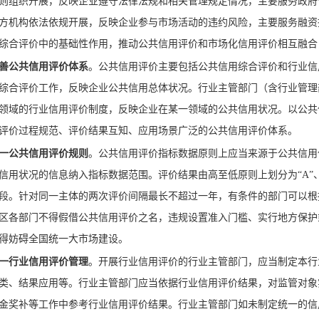
则组织开展，反映企业遵守法律法规和相关管理规定情况，主要服务政府
方机构依法依规开展，反映企业参与市场活动的违约风险，主要服务融资
综合评价中的基础性作用，推动公共信用评价和市场化信用评价相互融合
善公共信用评价体系
。公共信用评价主要包括公共信用综合评价和行业信
综合评价工作，反映企业公共信用总体状况。行业主管部门（含行业管理
领域的行业信用评价制度，反映企业在某一领域的公共信用状况。以公共
评价过程规范、评价结果互知、应用场景广泛的公共信用评价体系。
一公共信用评价规则
。公共信用评价指标数据原则上应当来源于公共信用
信用状况的信息纳入指标数据范围。评价结果由高至低原则上划分为“A”、“
段。针对同一主体的两次评价间隔最长不超过一年，有条件的部门可以根
区各部门不得假借公共信用评价之名，违规设置准入门槛、实行地方保护
得妨碍全国统一大市场建设。
一行业信用评价管理
。开展行业信用评价的行业主管部门，应当制定本行
类、结果应用等。行业主管部门应当依据行业信用评价结果，对监管对象
金奖补等工作中参考行业信用评价结果。行业主管部门如未制定统一的信