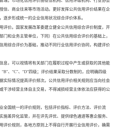
管理。市场化信用评价由征信机构、信用评级机构、行业协会
授信、商业往来等市场活动。更好发挥公共信用评价结果在企
，逐步形成统一的企业信用状况综合评价体系。
用评价。国家发展改革委建立健全公共信用综合评价制度，开
部门和业务主管单位，下同）在公共信用综合评价的基础上，
信用综合评价为基础，推动不同行业信用评价协同，构建评价
信息，可以视情将有关部门在履职过程中产生或获取的其他能
B”、“C”、“D”四级；评价结果采取分数制的，应明确四级
据实际情况提高评价频次。公共信用评价相关规则应当向社会
或干涉经营主体自主交易，不得减损经营主体依法应获得的公
业全国统一的评价规则，包括评价指标、评价方法、评价流
实施差异化监管，并在评先评优、提供绿色通道等惠企服务、
用评价规则，各地方原则上不得自行开展行业信用评价，确需