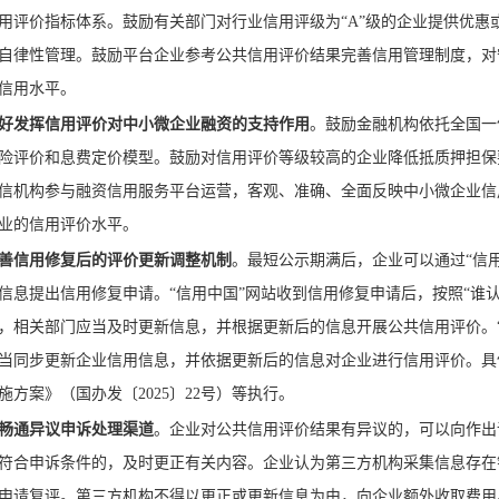
用评价指标体系。鼓励有关部门对行业信用评级为“A”级的企业提供优
自律性管理。鼓励平台企业参考公共信用评价结果完善信用管理制度，对
信用水平。
好发挥信用评价对中小微企业融资的支持作用
。鼓励金融机构依托全国一
险评价和息费定价模型。鼓励对信用评价等级较高的企业降低抵质押担保
信机构参与融资信用服务平台运营，客观、准确、全面反映中小微企业信
业的信用评价水平。
善信用修复后的评价更新调整机制
。最短公示期满后，企业可以通过“信
信息提出信用修复申请。“信用中国”网站收到信用修复申请后，按照“谁
，相关部门应当及时更新信息，并根据更新后的信息开展公共信用评价。
当同步更新企业信用信息，并依据更新后的信息对企业进行信用评价。具
施方案》（国办发〔2025〕22号）等执行。
畅通异议申诉处理渠道
。企业对公共信用评价结果有异议的，可以向作出
符合申诉条件的，及时更正有关内容。企业认为第三方机构采集信息存在
申请复评。第三方机构不得以更正或更新信息为由，向企业额外收取费用