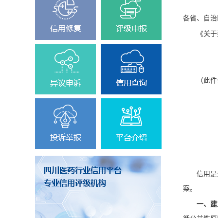
各省、自治
《关于
（此件
信用是
案。
一、建