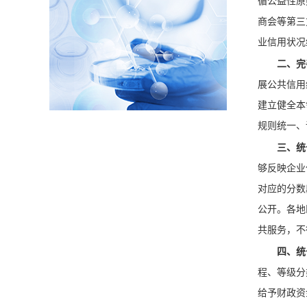
循公益性原
商会等第三
业信用状况
二、完
展公共信用
建立健全本
规则统一、
三、统
够反映企业
对应的分数
公开。各地
共服务，不
四、统
程、等级分
给予财政资