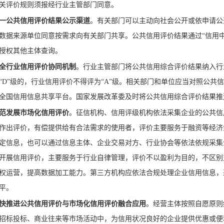
关评价规则须报经行业主管部门同意。
一公共信用评价结果公示渠道
。有关部门可以主动向社会公开或依申请公
数据来源单位同意按需求向有关部门共享。公共信用评价结果通过“信用
授权其他主体查询。
全行业信用评价协同机制
。行业主管部门将公共信用综合评价结果纳入行
“D”级的，行业信用评价不得评为“A”级。相关部门和单位应当对照公
全国信用信息共享平台。国家发展改革委及时将公共信用综合评价结果推
范发展市场化信用评价
。征信机构、信用评级机构依法采集企业的公共信
作出评价，有偿提供给有合法需求的使用者，评价主要服务于融资等经济
定信息，也可以通过信息主体、企业交易对方、行业协会等依法依规采集
开展信用评价，主要服务于行业自律管理，评价不以盈利为目的，不区别
权运营，提高数据加工能力。第三方机构应依法合规处理企业信用信息，
平。
快推进公共信用评价与市场化信用评价融合应用
。经营主体按照自愿原则
招标投标、商业往来等市场活动中，为信用状况良好的企业提供优惠或便